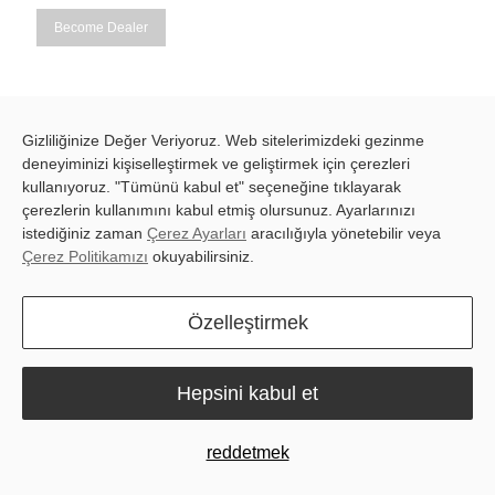
Become Dealer
Gizliliğinize Değer Veriyoruz. Web sitelerimizdeki gezinme
deneyiminizi kişiselleştirmek ve geliştirmek için çerezleri
FJD PaintMaster
™
Pro RLM01 Robotic Line Marker
Free q
kullanıyoruz. "Tümünü kabul et" seçeneğine tıklayarak
çerezlerin kullanımını kabul etmiş olursunuz. Ayarlarınızı
istediğiniz zaman
Çerez Ayarları
aracılığıyla yönetebilir veya
Çerez Politikamızı
okuyabilirsiniz.
Özelleştirmek
Hepsini kabul et
reddetmek