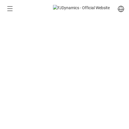
FJD PaintMaster
™
Pro
RLM01
Robotic Line Marker