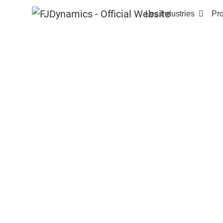
Les Industries
Pro
Accueil
Produits
FJD H36 PRO TPS VERSI
FJD H36 
Système de Con