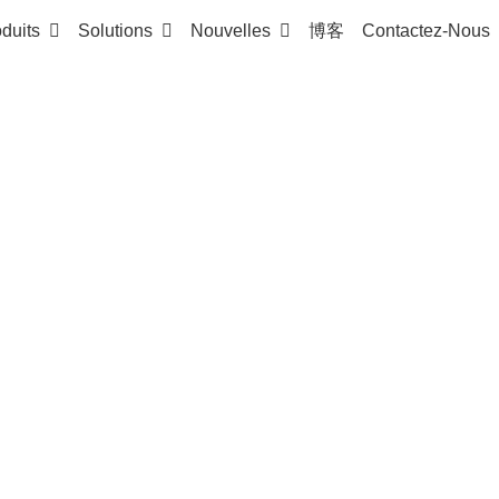
duits
Solutions
Nouvelles
博客
Contactez-Nous
ON 3D Motor Grader Control System
PRO TPS VERS
trôle Niveleuse 3D