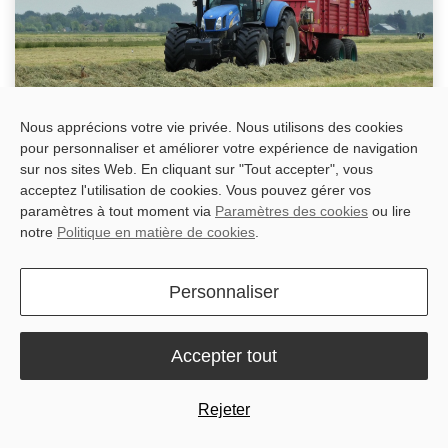
Nous apprécions votre vie privée. Nous utilisons des cookies
pour personnaliser et améliorer votre expérience de navigation
sur nos sites Web. En cliquant sur "Tout accepter", vous
acceptez l'utilisation de cookies. Vous pouvez gérer vos
Is Your Farming Technology Outdated? Why ISOBUS is
paramètres à tout moment via
Paramètres des cookies
ou lire
the Missing Link
notre
Politique en matière de cookies
.
You climb into your tractor cab at 5:00 AM. The coffee is hot, but
your patience is already wearing thin. Why? Because you have to
boot up three different monitors just to start your day. There is
Personnaliser
one...
janv. 22, 2026
Accepter tout
Rejeter