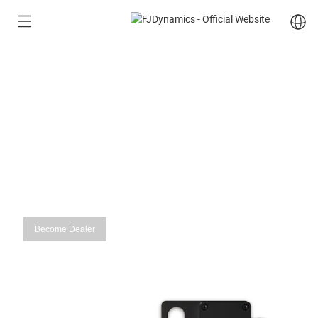
FJD Acre Recording
Sensor
Become Dealer