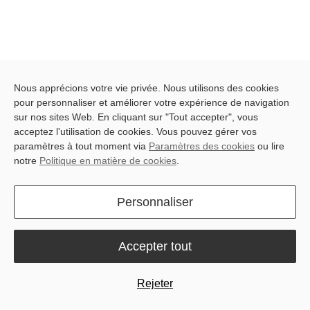
Nous apprécions votre vie privée. Nous utilisons des cookies
pour personnaliser et améliorer votre expérience de navigation
F
ieldFusion
NOUS CONTACTER
sur nos sites Web. En cliquant sur "Tout accepter", vous
acceptez l'utilisation de cookies. Vous pouvez gérer vos
paramètres à tout moment via
Paramètres des cookies
ou lire
notre
Politique en matière de cookies
.
VOTRE GUIDE DANS
L'AGRICULTURE DE PRÉCISION
Personnaliser
FieldFusion seamlessly integrates auto steer systems and
consolidates agricultural operation data, propelling farming into
the digital era for enhanced efficiency and improved revenue
Accepter tout
generation.
Rejeter