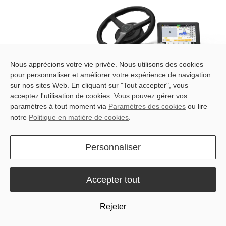
Nous apprécions votre vie privée. Nous utilisons des cookies
https://www-fjdynamics-
pour personnaliser et améliorer votre expérience de navigation
Système d'Autoguidage FJD AT2
NOUS CONTACTER
com.azureedge.net/web/image/144905-838f3f05/AT2-
sur nos sites Web. En cliquant sur "Tout accepter", vous
PC%E4%BA%A7%E5%93%81%E5%9B%BE.png
acceptez l'utilisation de cookies. Vous pouvez gérer vos
paramètres à tout moment via
Paramètres des cookies
ou lire
notre
Politique en matière de cookies
.
Cas clients
Personnaliser
Découvrez comment notre gamme de
systèmes d’autoguidage s’applique à chaque
Accepter tout
étape des opérations agricoles — du travail du
sol à la récolte.
Rejeter