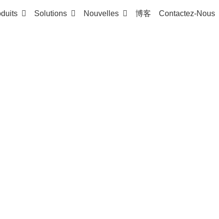
duits
Solutions
Nouvelles
博客
Contactez-Nous
deuse
0
se