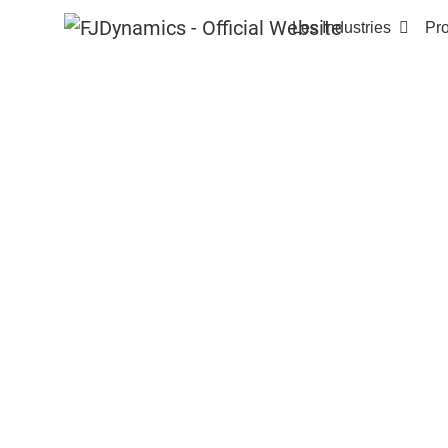
Les Industries
Pro
Accueil
Produits
FJD FV2000 Robotic
Ton
FJD FV200
Robot Tondeu