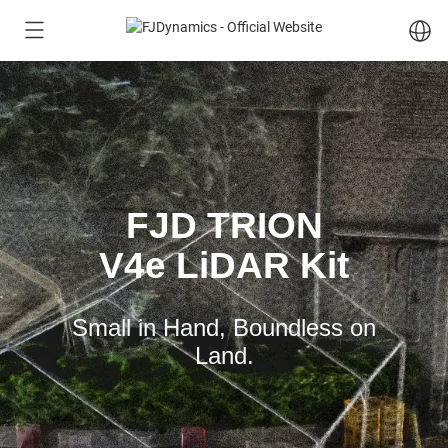
FJD TRION
V4e LiDAR Kit
Small in Hand, Boundless on
Land.