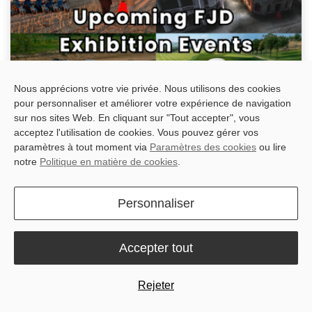
Nous apprécions votre vie privée. Nous utilisons des cookies
pour personnaliser et améliorer votre expérience de navigation
sur nos sites Web. En cliquant sur "Tout accepter", vous
acceptez l'utilisation de cookies. Vous pouvez gérer vos
Upcoming Events: Meet FJD at Global Industry Expos in
paramètres à tout moment via
Paramètres des cookies
ou lire
2026
notre
Politique en matière de cookies
.
Get ready to connect with FJD at major industry events worldwide
during the second half of 2026! Since our innovative products are
making an impact across the globe, we're making it a priority to
Personnaliser
be w...
juil. 3, 2025
Accepter tout
Rejeter